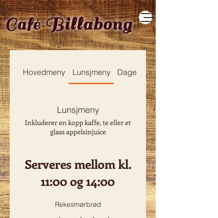
Billabong
Café
Hovedmeny
Lunsjmeny
Dagens
Lunsjmeny
Inkluderer en kopp kaffe, te eller et
glass appelsinjuice
Serveres mellom kl.
11:00 og 14:00
Rekesmørbrød