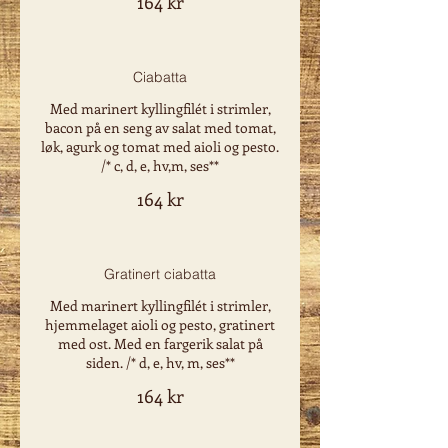
164 kr
Ciabatta
Med marinert kyllingfilét i strimler,
bacon på en seng av salat med tomat,
løk, agurk og tomat med aioli og pesto.
/* c, d, e, hv,m, ses**
164 kr
Gratinert ciabatta
Med marinert kyllingfilét i strimler,
hjemmelaget aioli og pesto, gratinert
med ost. Med en fargerik salat på
siden. /* d, e, hv, m, ses**
164 kr