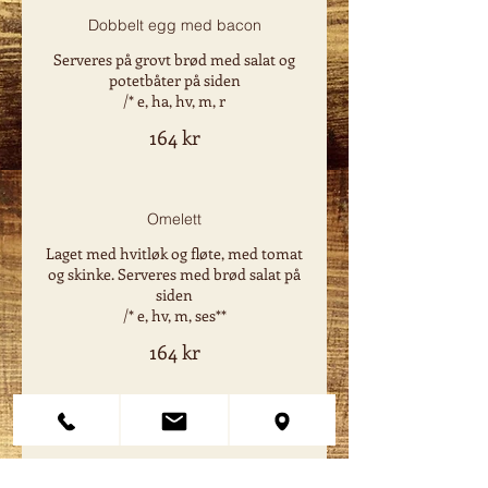
Dobbelt egg med bacon
Serveres på grovt brød med salat og
potetbåter på siden
/* e, ha, hv, m, r
164 kr
Omelett
Laget med hvitløk og fløte, med tomat
og skinke. Serveres med brød salat på
siden
/* e, hv, m, ses**
164 kr
Gresk salat
Med tomat, løk, agurk, oliven og